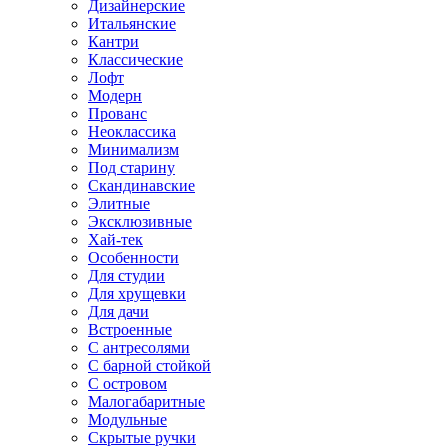
Дизайнерские
Итальянские
Кантри
Классические
Лофт
Модерн
Прованс
Неоклассика
Минимализм
Под старину
Скандинавские
Элитные
Эксклюзивные
Хай-тек
Особенности
Для студии
Для хрущевки
Для дачи
Встроенные
С антресолями
С барной стойкой
С островом
Малогабаритные
Модульные
Скрытые ручки