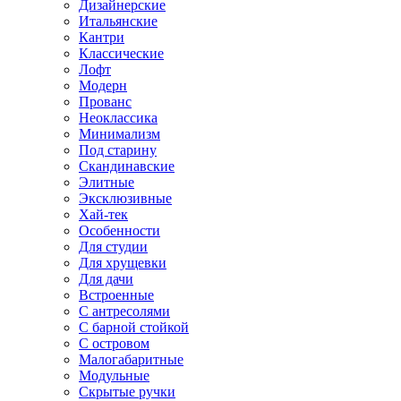
Дизайнерские
Итальянские
Кантри
Классические
Лофт
Модерн
Прованс
Неоклассика
Минимализм
Под старину
Скандинавские
Элитные
Эксклюзивные
Хай-тек
Особенности
Для студии
Для хрущевки
Для дачи
Встроенные
С антресолями
С барной стойкой
С островом
Малогабаритные
Модульные
Скрытые ручки