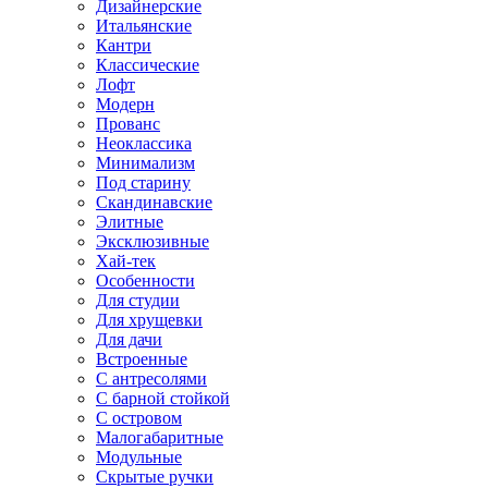
Дизайнерские
Итальянские
Кантри
Классические
Лофт
Модерн
Прованс
Неоклассика
Минимализм
Под старину
Скандинавские
Элитные
Эксклюзивные
Хай-тек
Особенности
Для студии
Для хрущевки
Для дачи
Встроенные
С антресолями
С барной стойкой
С островом
Малогабаритные
Модульные
Скрытые ручки