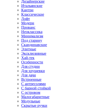
Дизайнерские
Итальянские
Кантри
Классические
Лофт
Модерн
Прованс
Неоклассика
Минимализм
Под старину
Скандинавские
Элитные
Эксклюзивные
Хай-тек
Особенности
Для студии
Для хрущевки
Для дачи
Встроенные
С антресолями
С барной стойкой
С островом
Малогабаритные
Модульные
Скрытые ручки