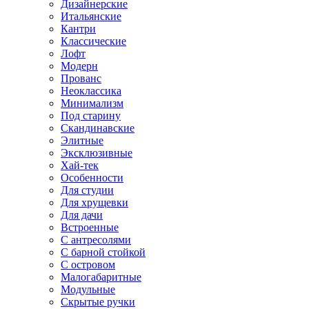
Дизайнерские
Итальянские
Кантри
Классические
Лофт
Модерн
Прованс
Неоклассика
Минимализм
Под старину
Скандинавские
Элитные
Эксклюзивные
Хай-тек
Особенности
Для студии
Для хрущевки
Для дачи
Встроенные
С антресолями
С барной стойкой
С островом
Малогабаритные
Модульные
Скрытые ручки