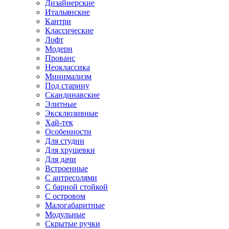
Дизайнерские
Итальянские
Кантри
Классические
Лофт
Модерн
Прованс
Неоклассика
Минимализм
Под старину
Скандинавские
Элитные
Эксклюзивные
Хай-тек
Особенности
Для студии
Для хрущевки
Для дачи
Встроенные
С антресолями
С барной стойкой
С островом
Малогабаритные
Модульные
Скрытые ручки