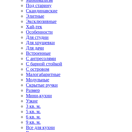
Минимализм
Под старину
Скандинавские
Элитные
Эксклюзивные
Хай-тек
Особенности
Для студии
Для хрущевки
Для дачи
Встроенные
С антресолями
С барной стойкой
С островом
Малогабаритные
Модульные
Скрытые ручки
Размер
Мини-кухни
Узкие
3 кв. м.
5 кв. м.
6 кв. м.
9 кв. м.
Все для кухни