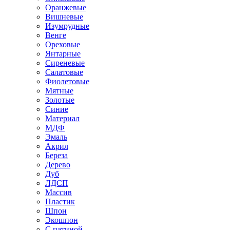
Оранжевые
Вишневые
Изумрудные
Венге
Ореховые
Янтарные
Сиреневые
Салатовые
Фиолетовые
Мятные
Золотые
Синие
Материал
МДФ
Эмаль
Акрил
Береза
Дерево
Дуб
ЛДСП
Массив
Пластик
Шпон
Экошпон
С патиной