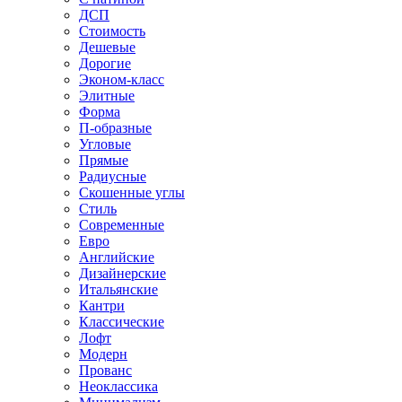
ДСП
Стоимость
Дешевые
Дорогие
Эконом-класс
Элитные
Форма
П-образные
Угловые
Прямые
Радиусные
Скошенные углы
Стиль
Современные
Евро
Английские
Дизайнерские
Итальянские
Кантри
Классические
Лофт
Модерн
Прованс
Неоклассика