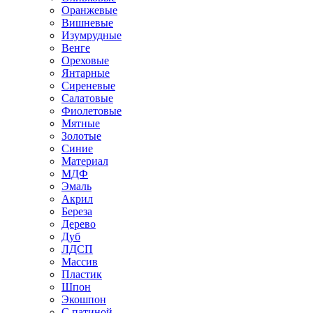
Оранжевые
Вишневые
Изумрудные
Венге
Ореховые
Янтарные
Сиреневые
Салатовые
Фиолетовые
Мятные
Золотые
Синие
Материал
МДФ
Эмаль
Акрил
Береза
Дерево
Дуб
ЛДСП
Массив
Пластик
Шпон
Экошпон
С патиной