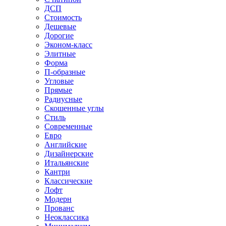
ДСП
Стоимость
Дешевые
Дорогие
Эконом-класс
Элитные
Форма
П-образные
Угловые
Прямые
Радиусные
Скошенные углы
Стиль
Современные
Евро
Английские
Дизайнерские
Итальянские
Кантри
Классические
Лофт
Модерн
Прованс
Неоклассика