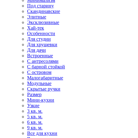
Минимализм
Под старину
Скандинавские
Элитные
Эксклюзивные
Хай-тек
Особенности
Для студии
Для хрущевки
Для дачи
Встроенные
С антресолями
С барной стойкой
С островом
Малогабаритные
Модульные
Скрытые ручки
Размер
Мини-кухни
Узкие
3 кв. м.
5 кв. м.
6 кв. м.
9 кв. м.
Все для кухни