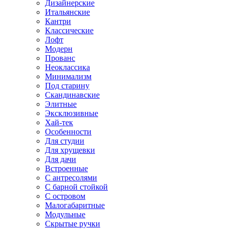
Дизайнерские
Итальянские
Кантри
Классические
Лофт
Модерн
Прованс
Неоклассика
Минимализм
Под старину
Скандинавские
Элитные
Эксклюзивные
Хай-тек
Особенности
Для студии
Для хрущевки
Для дачи
Встроенные
С антресолями
С барной стойкой
С островом
Малогабаритные
Модульные
Скрытые ручки