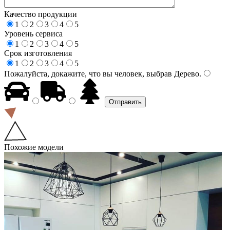
Качество продукции
1
2
3
4
5
Уровень сервиса
1
2
3
4
5
Срок изготовления
1
2
3
4
5
Пожалуйста, докажите, что вы человек, выбрав
Дерево
.
Похожие модели