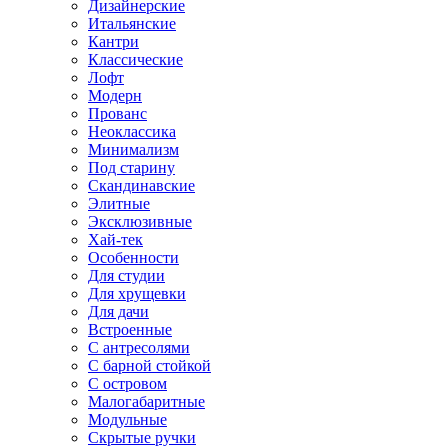
Дизайнерские
Итальянские
Кантри
Классические
Лофт
Модерн
Прованс
Неоклассика
Минимализм
Под старину
Скандинавские
Элитные
Эксклюзивные
Хай-тек
Особенности
Для студии
Для хрущевки
Для дачи
Встроенные
С антресолями
С барной стойкой
С островом
Малогабаритные
Модульные
Скрытые ручки