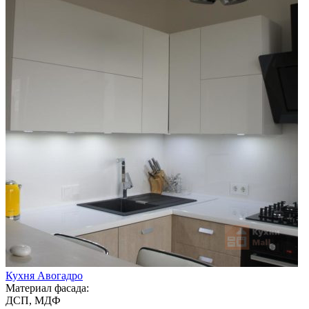
Кухня Авогадро
Материал фасада:
ДСП, МДФ