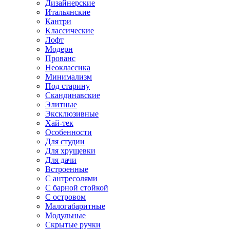
Дизайнерские
Итальянские
Кантри
Классические
Лофт
Модерн
Прованс
Неоклассика
Минимализм
Под старину
Скандинавские
Элитные
Эксклюзивные
Хай-тек
Особенности
Для студии
Для хрущевки
Для дачи
Встроенные
С антресолями
С барной стойкой
С островом
Малогабаритные
Модульные
Скрытые ручки