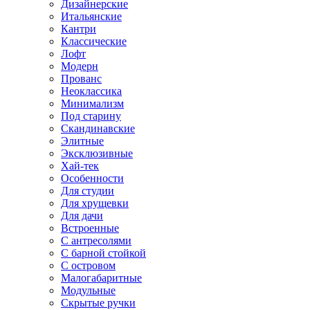
Дизайнерские
Итальянские
Кантри
Классические
Лофт
Модерн
Прованс
Неоклассика
Минимализм
Под старину
Скандинавские
Элитные
Эксклюзивные
Хай-тек
Особенности
Для студии
Для хрущевки
Для дачи
Встроенные
С антресолями
С барной стойкой
С островом
Малогабаритные
Модульные
Скрытые ручки