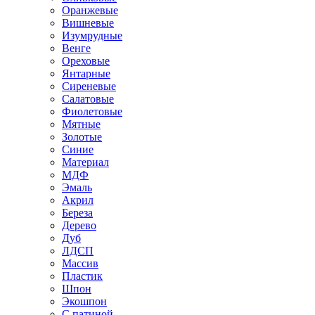
Оранжевые
Вишневые
Изумрудные
Венге
Ореховые
Янтарные
Сиреневые
Салатовые
Фиолетовые
Мятные
Золотые
Синие
Материал
МДФ
Эмаль
Акрил
Береза
Дерево
Дуб
ЛДСП
Массив
Пластик
Шпон
Экошпон
С патиной