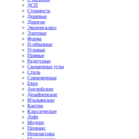
ДСП
Стоимость
Дешевые
Дорогие
Эконом-класс
Элитные
Форма
П-образные
Угловые
Прямые
Радиусные
Скошенные углы
Стиль
Современные
Евро
Английские
Дизайнерские
Итальянские
Кантри
Классические
Лофт
Модерн
Прованс
Неоклассика