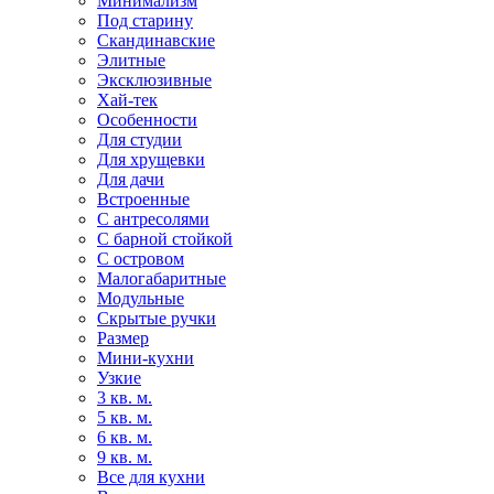
Минимализм
Под старину
Скандинавские
Элитные
Эксклюзивные
Хай-тек
Особенности
Для студии
Для хрущевки
Для дачи
Встроенные
С антресолями
С барной стойкой
С островом
Малогабаритные
Модульные
Скрытые ручки
Размер
Мини-кухни
Узкие
3 кв. м.
5 кв. м.
6 кв. м.
9 кв. м.
Все для кухни