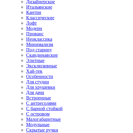
Дизайнерские
Итальянские
Кантри
Классические
Лофт
Модерн
Прованс
Неоклассика
Минимализм
Под старину
Скандинавские
Элитные
Эксклюзивные
Хай-тек
Особенности
Для студии
Для хрущевки
Для дачи
Встроенные
С антресолями
С барной стойкой
С островом
Малогабаритные
Модульные
Скрытые ручки