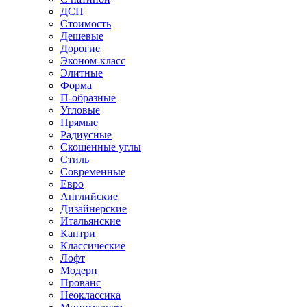
ДСП
Стоимость
Дешевые
Дорогие
Эконом-класс
Элитные
Форма
П-образные
Угловые
Прямые
Радиусные
Скошенные углы
Стиль
Современные
Евро
Английские
Дизайнерские
Итальянские
Кантри
Классические
Лофт
Модерн
Прованс
Неоклассика