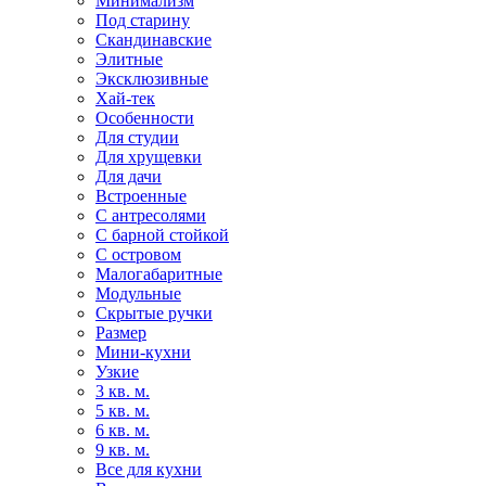
Минимализм
Под старину
Скандинавские
Элитные
Эксклюзивные
Хай-тек
Особенности
Для студии
Для хрущевки
Для дачи
Встроенные
С антресолями
С барной стойкой
С островом
Малогабаритные
Модульные
Скрытые ручки
Размер
Мини-кухни
Узкие
3 кв. м.
5 кв. м.
6 кв. м.
9 кв. м.
Все для кухни