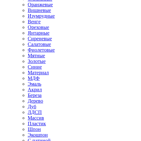
Оранжевые
Вишневые
Изумрудные
Венге
Ореховые
Янтарные
Сиреневые
Салатовые
Фиолетовые
Мятные
Золотые
Синие
Материал
МДФ
Эмаль
Акрил
Береза
Дерево
Дуб
ЛДСП
Массив
Пластик
Шпон
Экошпон
С патиной