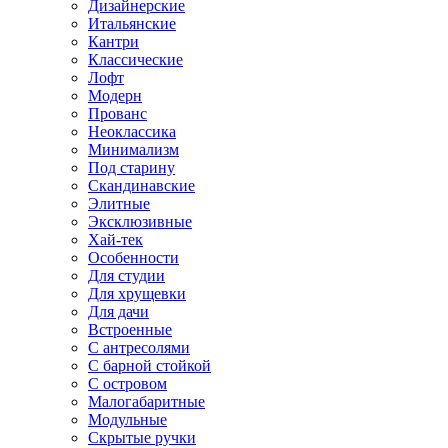
Дизайнерские
Итальянские
Кантри
Классические
Лофт
Модерн
Прованс
Неоклассика
Минимализм
Под старину
Скандинавские
Элитные
Эксклюзивные
Хай-тек
Особенности
Для студии
Для хрущевки
Для дачи
Встроенные
С антресолями
С барной стойкой
С островом
Малогабаритные
Модульные
Скрытые ручки