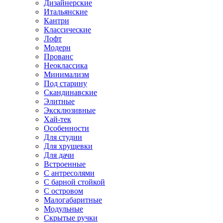
Дизайнерские
Итальянские
Кантри
Классические
Лофт
Модерн
Прованс
Неоклассика
Минимализм
Под старину
Скандинавские
Элитные
Эксклюзивные
Хай-тек
Особенности
Для студии
Для хрущевки
Для дачи
Встроенные
С антресолями
С барной стойкой
С островом
Малогабаритные
Модульные
Скрытые ручки