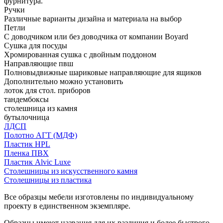
фурнитура.
Ручки
Различные варианты дизайна и материала на выбор
Петли
С доводчиком или без доводчика от компании Boyard
Сушка для посуды
Хромированная сушка с двойным поддоном
Направляющие пвш
Полновыдвижные шариковые направляющие для ящиков
Дополнительно можно установить
лоток для стол. приборов
тандембоксы
столешница из камня
бутылочница
ЛДСП
Полотно АГТ (МДФ)
Пластик HPL
Пленка ПВХ
Пластик Alvic Luxe
Столешницы из искусственного камня
Столешницы из пластика
Все образцы мебели изготовлены по индивидуальному
проекту в единственном экземпляре.
Образцы имеют названия для их различия и более быстрого