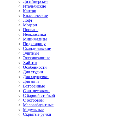
Дизайнерские
Итальянские
Кантри
Классические
Лофт
Модерн
Прованс
Неоклассика
Минимализм
Под старину
Скандинавские
Элитные
Эксклюзивные
Хай-тек
Особенности
Для студии
Для хрущевки
Для дачи
Встроенные
С антресолями
С барной стойкой
С островом
Малогабаритные
Модульные
Скрытые ручки