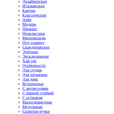
Дизайнерские
Итальянские
Кантри
Классические
Лофт
Модерн
Прованс
Неоклассика
Минимализм
Под старину
Скандинавские
Элитные
Эксклюзивные
Хай-тек
Особенности
Для студии
Для хрущевки
Для дачи
Встроенные
С антресолями
С барной стойкой
С островом
Малогабаритные
Модульные
Скрытые ручки