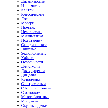
Дизайнерские
Итальянские
Кантри
Классические
Лофт
Модерн
Прованс
Неоклассика
Минимализм
Под старину
Скандинавские
Элитные
Эксклюзивные
Хай-тек
Особенности
Для студии
Для хрущевки
Для дачи
Встроенные
С антресолями
С барной стойкой
С островом
Малогабаритные
Модульные
Скрытые ручки