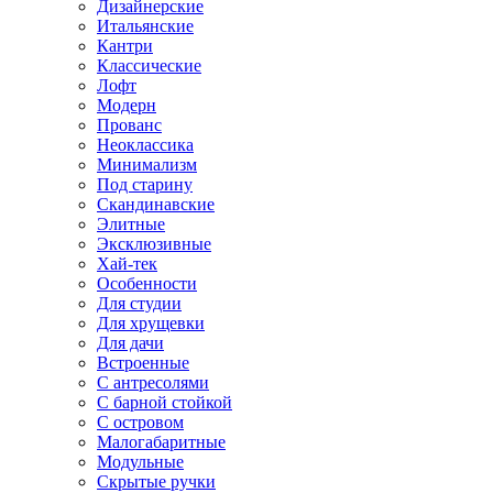
Дизайнерские
Итальянские
Кантри
Классические
Лофт
Модерн
Прованс
Неоклассика
Минимализм
Под старину
Скандинавские
Элитные
Эксклюзивные
Хай-тек
Особенности
Для студии
Для хрущевки
Для дачи
Встроенные
С антресолями
С барной стойкой
С островом
Малогабаритные
Модульные
Скрытые ручки