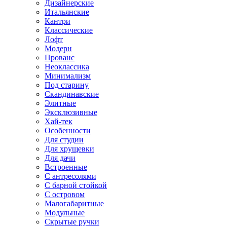
Дизайнерские
Итальянские
Кантри
Классические
Лофт
Модерн
Прованс
Неоклассика
Минимализм
Под старину
Скандинавские
Элитные
Эксклюзивные
Хай-тек
Особенности
Для студии
Для хрущевки
Для дачи
Встроенные
С антресолями
С барной стойкой
С островом
Малогабаритные
Модульные
Скрытые ручки