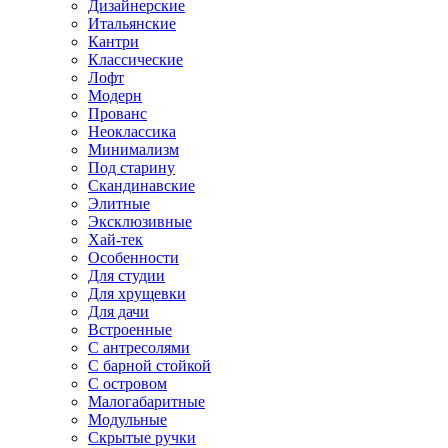
Дизайнерские
Итальянские
Кантри
Классические
Лофт
Модерн
Прованс
Неоклассика
Минимализм
Под старину
Скандинавские
Элитные
Эксклюзивные
Хай-тек
Особенности
Для студии
Для хрущевки
Для дачи
Встроенные
С антресолями
С барной стойкой
С островом
Малогабаритные
Модульные
Скрытые ручки