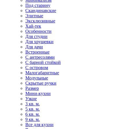
Минимализм
Под старину
Скандинавские
Элитные
Эксклюзивные
Хай-тек
Особенности
Для студии
Для хрущевки
Для дачи
Встроенные
С антресолями
С барной стойкой
С островом
Малогабаритные
Модульные
Скрытые ручки
Размер
Мини-кухни
Узкие
3 кв. м.
5 кв. м.
6 кв. м.
9 кв. м.
Все для кухни