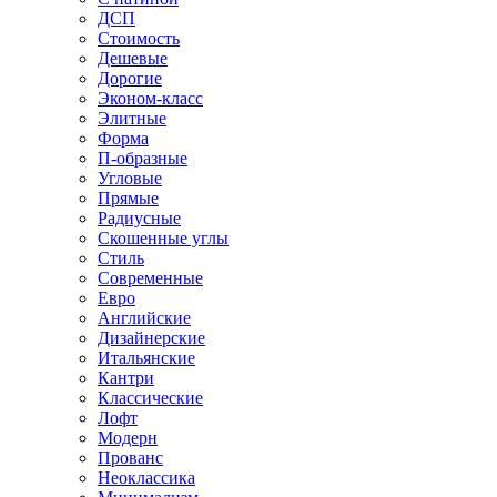
ДСП
Стоимость
Дешевые
Дорогие
Эконом-класс
Элитные
Форма
П-образные
Угловые
Прямые
Радиусные
Скошенные углы
Стиль
Современные
Евро
Английские
Дизайнерские
Итальянские
Кантри
Классические
Лофт
Модерн
Прованс
Неоклассика