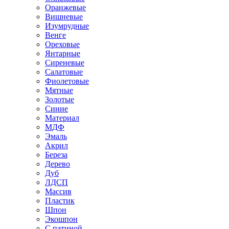
Оранжевые
Вишневые
Изумрудные
Венге
Ореховые
Янтарные
Сиреневые
Салатовые
Фиолетовые
Мятные
Золотые
Синие
Материал
МДФ
Эмаль
Акрил
Береза
Дерево
Дуб
ЛДСП
Массив
Пластик
Шпон
Экошпон
С патиной