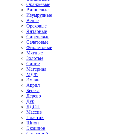
Оранжевые
Вишневые
Изумрудные
Венге
Ореховые
Янтарные
Сиреневые
Салатовые
Фиолетовые
Мятные
Золотые
Синие
Материал
МДФ
Эмаль
Акрил
Береза
Дерево
Дуб
ЛДСП
Массив
Пластик
Шпон
Экошпон
С патиной