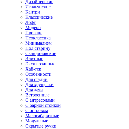
Дизайнерские
Итальянские
Кантри
Классические
Лофт
Модерн
Прованс
Неоклассика
Минимализм
Под старину
Скандинавские
Элитные
Эксклюзивные
Хай-тек
Особенности
Для студии
Для хрущевки
Для дачи
Встроенные
С антресолями
С барной стойкой
С островом
Малогабаритные
Модульные
Скрытые ручки