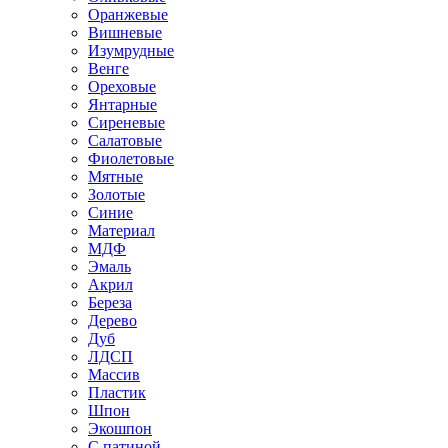
Оранжевые
Вишневые
Изумрудные
Венге
Ореховые
Янтарные
Сиреневые
Салатовые
Фиолетовые
Мятные
Золотые
Синие
Материал
МДФ
Эмаль
Акрил
Береза
Дерево
Дуб
ЛДСП
Массив
Пластик
Шпон
Экошпон
С патиной