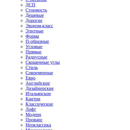
ДСП
Стоимость
Дешевые
Дорогие
Эконом-класс
Элитные
Форма
П-образные
Угловые
Прямые
Радиусные
Скошенные углы
Стиль
Современные
Евро
Английские
Дизайнерские
Итальянские
Кантри
Классические
Лофт
Модерн
Прованс
Неоклассика