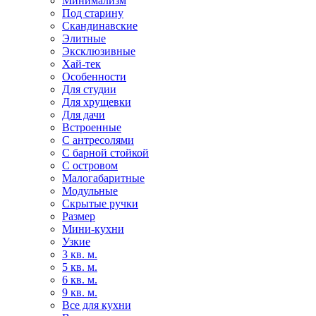
Минимализм
Под старину
Скандинавские
Элитные
Эксклюзивные
Хай-тек
Особенности
Для студии
Для хрущевки
Для дачи
Встроенные
С антресолями
С барной стойкой
С островом
Малогабаритные
Модульные
Скрытые ручки
Размер
Мини-кухни
Узкие
3 кв. м.
5 кв. м.
6 кв. м.
9 кв. м.
Все для кухни