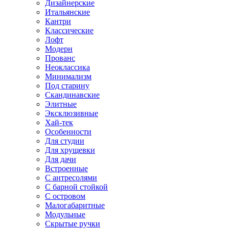
Дизайнерские
Итальянские
Кантри
Классические
Лофт
Модерн
Прованс
Неоклассика
Минимализм
Под старину
Скандинавские
Элитные
Эксклюзивные
Хай-тек
Особенности
Для студии
Для хрущевки
Для дачи
Встроенные
С антресолями
С барной стойкой
С островом
Малогабаритные
Модульные
Скрытые ручки