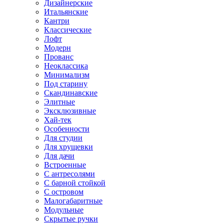
Дизайнерские
Итальянские
Кантри
Классические
Лофт
Модерн
Прованс
Неоклассика
Минимализм
Под старину
Скандинавские
Элитные
Эксклюзивные
Хай-тек
Особенности
Для студии
Для хрущевки
Для дачи
Встроенные
С антресолями
С барной стойкой
С островом
Малогабаритные
Модульные
Скрытые ручки