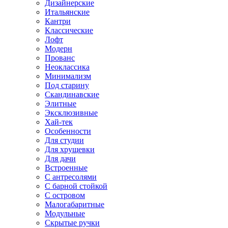
Дизайнерские
Итальянские
Кантри
Классические
Лофт
Модерн
Прованс
Неоклассика
Минимализм
Под старину
Скандинавские
Элитные
Эксклюзивные
Хай-тек
Особенности
Для студии
Для хрущевки
Для дачи
Встроенные
С антресолями
С барной стойкой
С островом
Малогабаритные
Модульные
Скрытые ручки