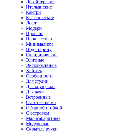
Дизайнерские
Итальянские
Кантри
Классические
Лофт
Модерн
Прованс
Неоклассика
Минимализм
Под старину
Скандинавские
Элитные
Эксклюзивные
Хай-тек
Особенности
Для студии
Для хрущевки
Для дачи
Встроенные
С антресолями
С барной стойкой
С островом
Малогабаритные
Модульные
Скрытые ручки