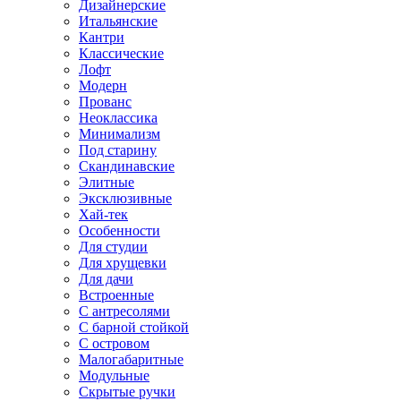
Дизайнерские
Итальянские
Кантри
Классические
Лофт
Модерн
Прованс
Неоклассика
Минимализм
Под старину
Скандинавские
Элитные
Эксклюзивные
Хай-тек
Особенности
Для студии
Для хрущевки
Для дачи
Встроенные
С антресолями
С барной стойкой
С островом
Малогабаритные
Модульные
Скрытые ручки