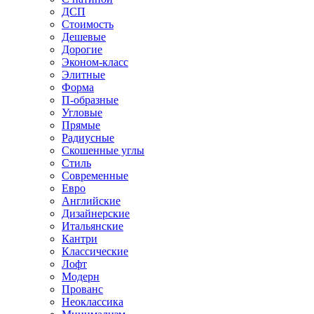
ДСП
Стоимость
Дешевые
Дорогие
Эконом-класс
Элитные
Форма
П-образные
Угловые
Прямые
Радиусные
Скошенные углы
Стиль
Современные
Евро
Английские
Дизайнерские
Итальянские
Кантри
Классические
Лофт
Модерн
Прованс
Неоклассика