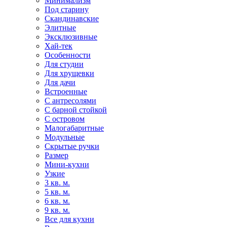
Минимализм
Под старину
Скандинавские
Элитные
Эксклюзивные
Хай-тек
Особенности
Для студии
Для хрущевки
Для дачи
Встроенные
С антресолями
С барной стойкой
С островом
Малогабаритные
Модульные
Скрытые ручки
Размер
Мини-кухни
Узкие
3 кв. м.
5 кв. м.
6 кв. м.
9 кв. м.
Все для кухни