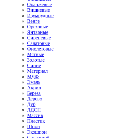
Оранжевые
Вишневые
Изумрудные
Венге
Ореховые
Янтарные
Сиреневые
Салатовые
Фиолетовые
Мятные
Золотые
Синие
Материал
МДФ
Эмаль
Акрил
Береза
Дерево
Дуб
ЛДСП
Массив
Пластик
Шпон
Экошпон
С патиной