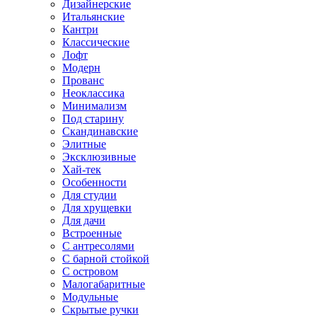
Дизайнерские
Итальянские
Кантри
Классические
Лофт
Модерн
Прованс
Неоклассика
Минимализм
Под старину
Скандинавские
Элитные
Эксклюзивные
Хай-тек
Особенности
Для студии
Для хрущевки
Для дачи
Встроенные
С антресолями
С барной стойкой
С островом
Малогабаритные
Модульные
Скрытые ручки