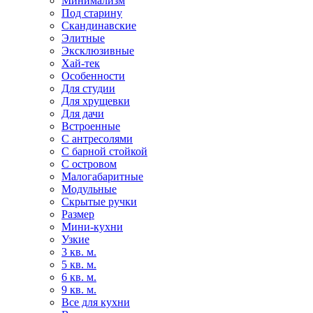
Минимализм
Под старину
Скандинавские
Элитные
Эксклюзивные
Хай-тек
Особенности
Для студии
Для хрущевки
Для дачи
Встроенные
С антресолями
С барной стойкой
С островом
Малогабаритные
Модульные
Скрытые ручки
Размер
Мини-кухни
Узкие
3 кв. м.
5 кв. м.
6 кв. м.
9 кв. м.
Все для кухни