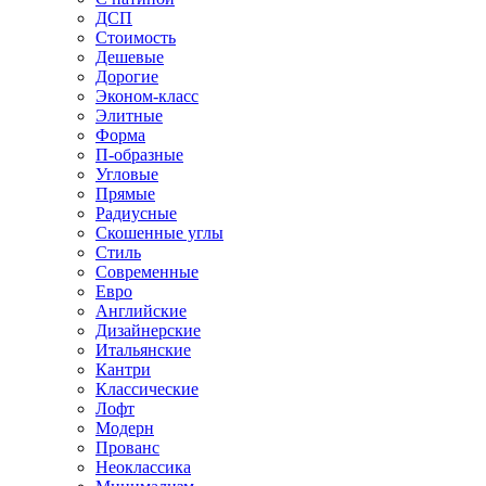
ДСП
Стоимость
Дешевые
Дорогие
Эконом-класс
Элитные
Форма
П-образные
Угловые
Прямые
Радиусные
Скошенные углы
Стиль
Современные
Евро
Английские
Дизайнерские
Итальянские
Кантри
Классические
Лофт
Модерн
Прованс
Неоклассика