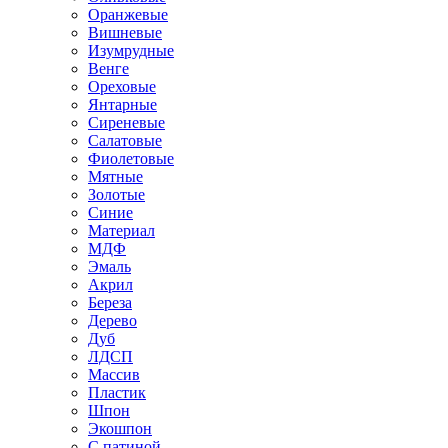
Оранжевые
Вишневые
Изумрудные
Венге
Ореховые
Янтарные
Сиреневые
Салатовые
Фиолетовые
Мятные
Золотые
Синие
Материал
МДФ
Эмаль
Акрил
Береза
Дерево
Дуб
ЛДСП
Массив
Пластик
Шпон
Экошпон
С патиной