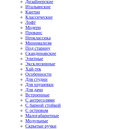
Дизайнерские
Итальянские
Кантри
Классические
Лофт
Модерн
Прованс
Неоклассика
Минимализм
Под старину
Скандинавские
Элитные
Эксклюзивные
Хай-тек
Особенности
Для студии
Для хрущевки
Для дачи
Встроенные
С антресолями
С барной стойкой
С островом
Малогабаритные
Модульные
Скрытые ручки