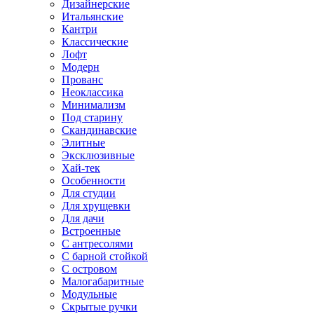
Дизайнерские
Итальянские
Кантри
Классические
Лофт
Модерн
Прованс
Неоклассика
Минимализм
Под старину
Скандинавские
Элитные
Эксклюзивные
Хай-тек
Особенности
Для студии
Для хрущевки
Для дачи
Встроенные
С антресолями
С барной стойкой
С островом
Малогабаритные
Модульные
Скрытые ручки