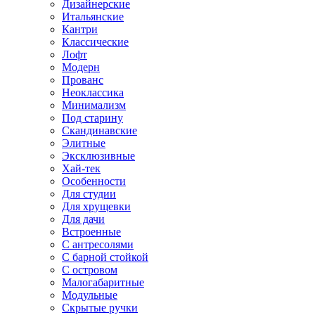
Дизайнерские
Итальянские
Кантри
Классические
Лофт
Модерн
Прованс
Неоклассика
Минимализм
Под старину
Скандинавские
Элитные
Эксклюзивные
Хай-тек
Особенности
Для студии
Для хрущевки
Для дачи
Встроенные
С антресолями
С барной стойкой
С островом
Малогабаритные
Модульные
Скрытые ручки