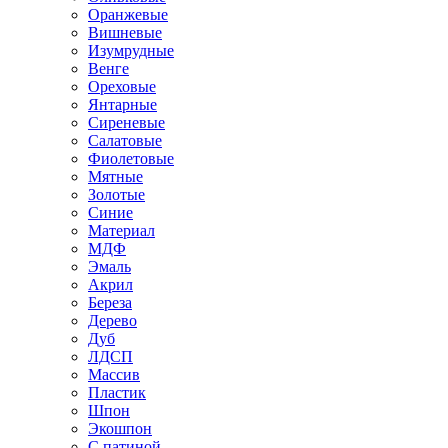
Оранжевые
Вишневые
Изумрудные
Венге
Ореховые
Янтарные
Сиреневые
Салатовые
Фиолетовые
Мятные
Золотые
Синие
Материал
МДФ
Эмаль
Акрил
Береза
Дерево
Дуб
ЛДСП
Массив
Пластик
Шпон
Экошпон
С патиной