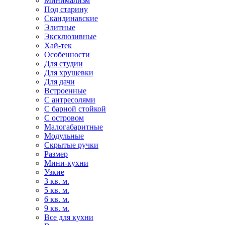
Минимализм
Под старину
Скандинавские
Элитные
Эксклюзивные
Хай-тек
Особенности
Для студии
Для хрущевки
Для дачи
Встроенные
С антресолями
С барной стойкой
С островом
Малогабаритные
Модульные
Скрытые ручки
Размер
Мини-кухни
Узкие
3 кв. м.
5 кв. м.
6 кв. м.
9 кв. м.
Все для кухни