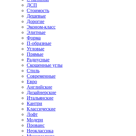
ДСП
Стоимость
Дешевые
Дорогие
Эконом-класс
Элитные
Форма
П-образные
Угловые
Прямые
Радиусные
Скошенные углы
Стиль
Современные
Евро
Английские
Дизайнерские
Итальянские
Кантри
Классические
Лофт
Модерн
Прованс
Неоклассика