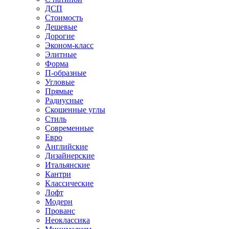
ДСП
Стоимость
Дешевые
Дорогие
Эконом-класс
Элитные
Форма
П-образные
Угловые
Прямые
Радиусные
Скошенные углы
Стиль
Современные
Евро
Английские
Дизайнерские
Итальянские
Кантри
Классические
Лофт
Модерн
Прованс
Неоклассика