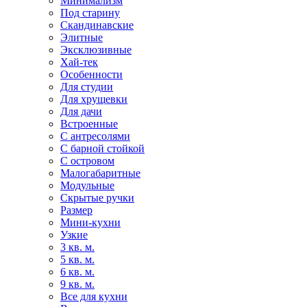
Минимализм
Под старину
Скандинавские
Элитные
Эксклюзивные
Хай-тек
Особенности
Для студии
Для хрущевки
Для дачи
Встроенные
С антресолями
С барной стойкой
С островом
Малогабаритные
Модульные
Скрытые ручки
Размер
Мини-кухни
Узкие
3 кв. м.
5 кв. м.
6 кв. м.
9 кв. м.
Все для кухни