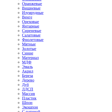
Оранжевые
Вишневые
Изумрудные
Венге
Ореховые
Янтарные
Сиреневые
Салатовые
Фиолетовые
Мятные
Золотые
Синие
Материал
МДФ
Эмаль
Акрил
Береза
Дерево
Дуб
ЛДСП
Массив
Пластик
Шпон
Экошпон
С патиной