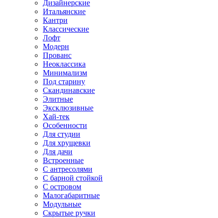
Дизайнерские
Итальянские
Кантри
Классические
Лофт
Модерн
Прованс
Неоклассика
Минимализм
Под старину
Скандинавские
Элитные
Эксклюзивные
Хай-тек
Особенности
Для студии
Для хрущевки
Для дачи
Встроенные
С антресолями
С барной стойкой
С островом
Малогабаритные
Модульные
Скрытые ручки