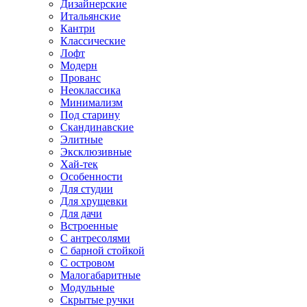
Дизайнерские
Итальянские
Кантри
Классические
Лофт
Модерн
Прованс
Неоклассика
Минимализм
Под старину
Скандинавские
Элитные
Эксклюзивные
Хай-тек
Особенности
Для студии
Для хрущевки
Для дачи
Встроенные
С антресолями
С барной стойкой
С островом
Малогабаритные
Модульные
Скрытые ручки