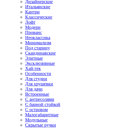
Дизайнерские
Итальянские
Кантри
Классические
Лофт
Модерн
Прованс
Неоклассика
Минимализм
Под старину
Скандинавские
Элитные
Эксклюзивные
Хай-тек
Особенности
Для студии
Для хрущевки
Для дачи
Встроенные
С антресолями
С барной стойкой
С островом
Малогабаритные
Модульные
Скрытые ручки