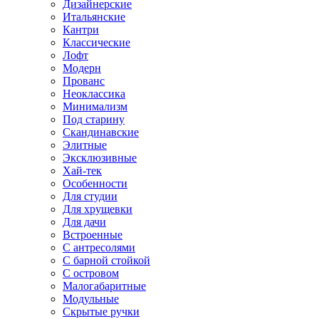
Дизайнерские
Итальянские
Кантри
Классические
Лофт
Модерн
Прованс
Неоклассика
Минимализм
Под старину
Скандинавские
Элитные
Эксклюзивные
Хай-тек
Особенности
Для студии
Для хрущевки
Для дачи
Встроенные
С антресолями
С барной стойкой
С островом
Малогабаритные
Модульные
Скрытые ручки