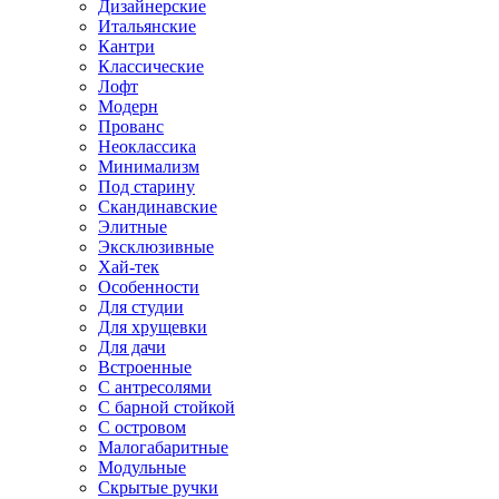
Дизайнерские
Итальянские
Кантри
Классические
Лофт
Модерн
Прованс
Неоклассика
Минимализм
Под старину
Скандинавские
Элитные
Эксклюзивные
Хай-тек
Особенности
Для студии
Для хрущевки
Для дачи
Встроенные
С антресолями
С барной стойкой
С островом
Малогабаритные
Модульные
Скрытые ручки