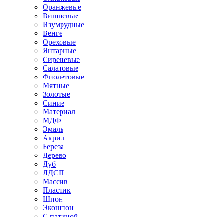
Оранжевые
Вишневые
Изумрудные
Венге
Ореховые
Янтарные
Сиреневые
Салатовые
Фиолетовые
Мятные
Золотые
Синие
Материал
МДФ
Эмаль
Акрил
Береза
Дерево
Дуб
ЛДСП
Массив
Пластик
Шпон
Экошпон
С патиной