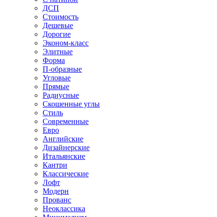
ДСП
Стоимость
Дешевые
Дорогие
Эконом-класс
Элитные
Форма
П-образные
Угловые
Прямые
Радиусные
Скошенные углы
Стиль
Современные
Евро
Английские
Дизайнерские
Итальянские
Кантри
Классические
Лофт
Модерн
Прованс
Неоклассика