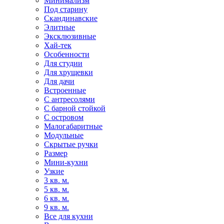
Минимализм
Под старину
Скандинавские
Элитные
Эксклюзивные
Хай-тек
Особенности
Для студии
Для хрущевки
Для дачи
Встроенные
С антресолями
С барной стойкой
С островом
Малогабаритные
Модульные
Скрытые ручки
Размер
Мини-кухни
Узкие
3 кв. м.
5 кв. м.
6 кв. м.
9 кв. м.
Все для кухни