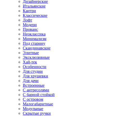
Дизайнерские
Итальянские
Кантри
Классические
Лофт
Модерн
Прованс
Неоклассика
Минимализм
Под старину
Скандинавские
Элитные
Эксклюзивные
Хай-тек
Особенности
Для студии
Для хрущевки
Для дачи
Встроенные
С антресолями
С барной стойкой
С островом
Малогабаритные
Модульные
Скрытые ручки