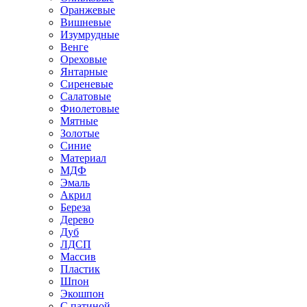
Оранжевые
Вишневые
Изумрудные
Венге
Ореховые
Янтарные
Сиреневые
Салатовые
Фиолетовые
Мятные
Золотые
Синие
Материал
МДФ
Эмаль
Акрил
Береза
Дерево
Дуб
ЛДСП
Массив
Пластик
Шпон
Экошпон
С патиной