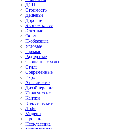
ДСП
Стоимость
Дешевые
Дорогие
Эконом-класс
Элитные
Форма
П-образные
Угловые
Прямые
Радиусные
Скошенные углы
Стиль
Современные
Евро
Английские
Дизайнерские
Итальянские
Кантри
Классические
Лофт
Модерн
Прованс
Неоклассика