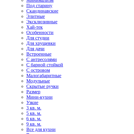
Минимализм
Под старину
Скандинавские
Элитные
Эксклюзивные
Хай-тек
Особенности
Для студии
Для хрущевки
Для дачи
Встроенные
С антресолями
С барной стойкой
С островом
Малогабаритные
Модульные
Скрытые ручки
Размер
Мини-кухни
Узкие
3 кв. м.
5 кв. м.
6 кв. м.
9 кв. м.
Все для кухни