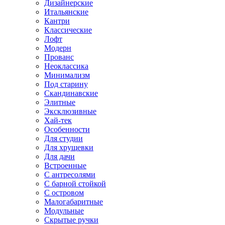
Дизайнерские
Итальянские
Кантри
Классические
Лофт
Модерн
Прованс
Неоклассика
Минимализм
Под старину
Скандинавские
Элитные
Эксклюзивные
Хай-тек
Особенности
Для студии
Для хрущевки
Для дачи
Встроенные
С антресолями
С барной стойкой
С островом
Малогабаритные
Модульные
Скрытые ручки