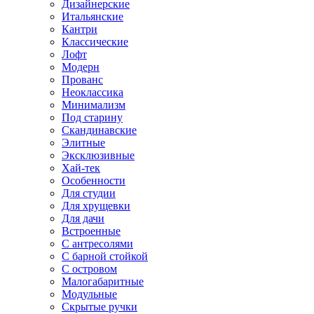
Дизайнерские
Итальянские
Кантри
Классические
Лофт
Модерн
Прованс
Неоклассика
Минимализм
Под старину
Скандинавские
Элитные
Эксклюзивные
Хай-тек
Особенности
Для студии
Для хрущевки
Для дачи
Встроенные
С антресолями
С барной стойкой
С островом
Малогабаритные
Модульные
Скрытые ручки